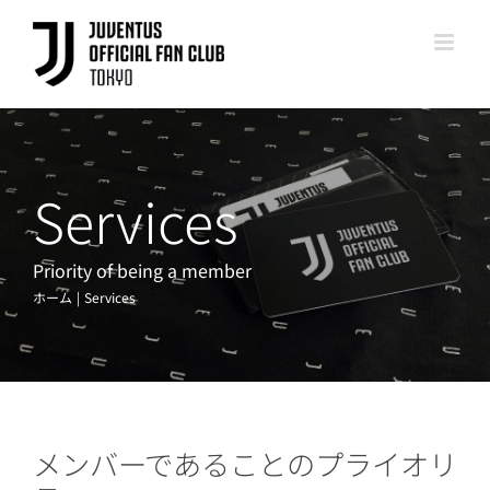
Skip
to
content
Services
Priority of being a member
ホーム
Services
メンバーであることのプライオリ