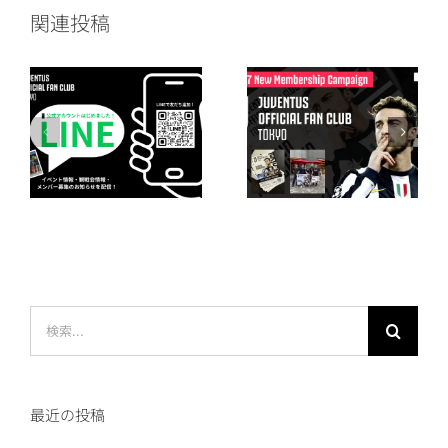
関連投稿
ウ
2026/27シーズ
2024/25シーズ
ま
ン メンバー登録
ンのウェルカム
のご案内
パックが到着！
検
索
…
最近の投稿