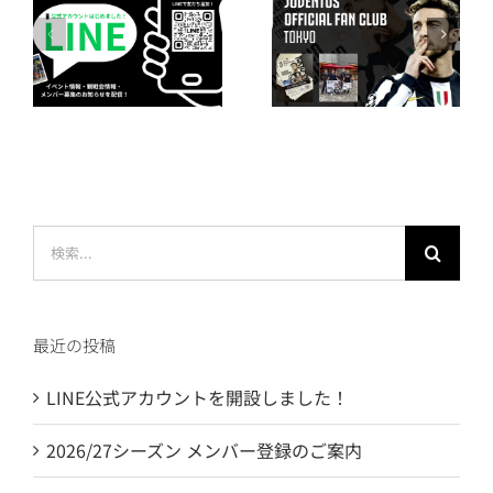
ウ
2026/27シーズ
2024/25シーズ
ま
ン メンバー登録
ンのウェルカム
のご案内
パックが到着！
検
索
…
最近の投稿
LINE公式アカウントを開設しました！
2026/27シーズン メンバー登録のご案内