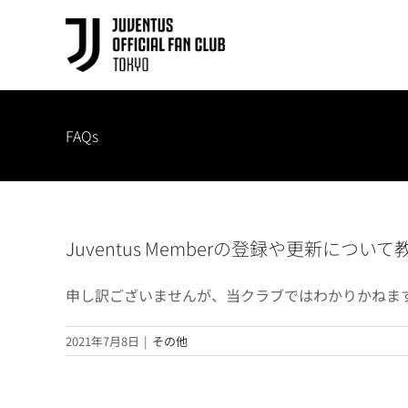
Skip
to
content
FAQs
Juventus Memberの登録や更新に
申し訳ございませんが、当クラブではわかりかねま
2021年7月8日
|
その他