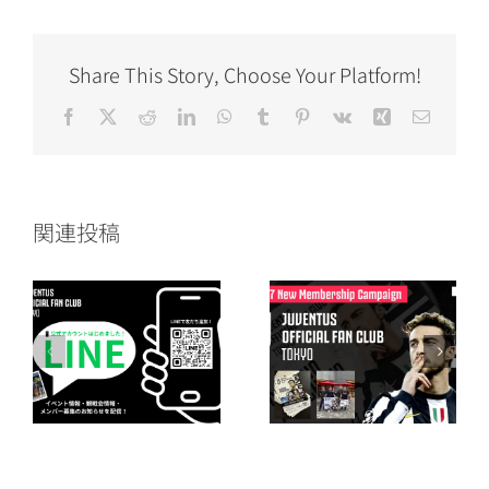
Share This Story, Choose Your Platform!
Facebook
X
Reddit
LinkedIn
WhatsApp
Tumblr
Pinterest
Vk
Xing
電
子
メ
ー
ル
関連投稿
ウ
2026/27シーズ
2024/25シーズ
ま
ン メンバー登録
ンのウェルカム
のご案内
パックが到着！